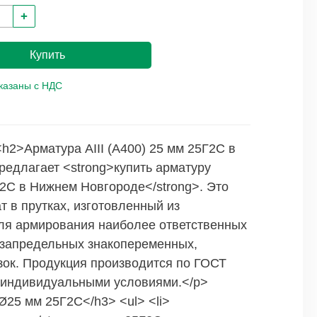
+
Купить
указаны с НДС
> <h2>Арматура АIII (А400) 25 мм 25Г2С в
едлагает <strong>купить арматуру
5Г2С в Нижнем Новгороде</strong>. Это
 в прутках, изготовленный из
ля армирования наиболее ответственных
 запредельных знакопеременных,
зок. Продукция производится по ГОСТ
с индивидуальными условиями.</p>
Ø25 мм 25Г2С</h3> <ul> <li>