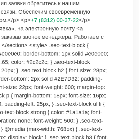
ия заявки обратитесь к нашим
 связи. Обеспечим своевременную
ом.</p> <p>
+7 (8312) 00-37-22
</p>
явка», на электронную почту <a
и заказав звонок менеджера. Работаем с
section> <style> .seo-text-block {
d #e0e0e0; border-bottom: 1px solid #e0e0e0;
 1.65; color: #2c2c2c; } .seo-text-block
20px; } .seo-text-block h2 { font-size: 28px;
order-bottom: 2px solid #2E7D32; padding-
ont-size: 22px; font-weight: 600; margin-top:
ck p { margin-bottom: 18px; font-size: 16px;
padding-left: 25px; } .seo-text-block ul li {
o-text-block strong { color: #1a1a1a; font-
ration: none; font-weight: 500; } .seo-text-
; } @media (max-width: 768px) { .seo-text-
x; display: block; } .seo-text-block h3 { font-