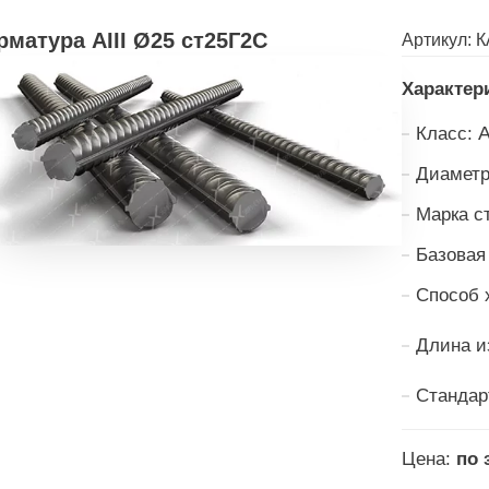
рматура АIII Ø25 ст25Г2С
Артикул:
К
Характер
А
Класс:
Диаметр
Марка с
Базовая
Способ 
Длина и
Стандар
Цена:
по 