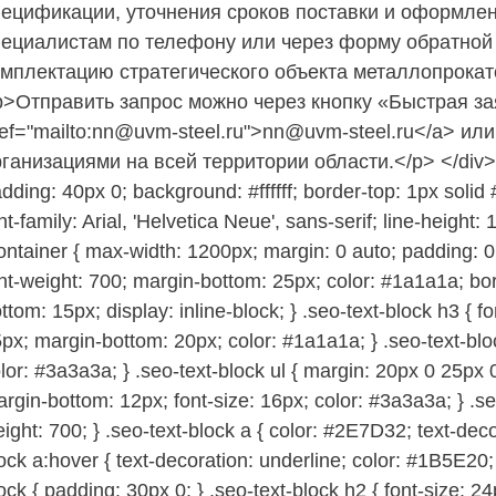
пецификации, уточнения сроков поставки и оформлен
пециалистам по телефону или через форму обратной
омплектацию стратегического объекта металлопрокат
p>Отправить запрос можно через кнопку «Быстрая за
ef="mailto:nn@uvm-steel.ru">nn@uvm-steel.ru</a> ил
ганизациями на всей территории области.</p> </div> </
dding: 40px 0; background: #ffffff; border-top: 1px soli
nt-family: Arial, 'Helvetica Neue', sans-serif; line-height:
ontainer { max-width: 1200px; margin: 0 auto; padding: 0 
nt-weight: 700; margin-bottom: 25px; color: #1a1a1a; b
ttom: 15px; display: inline-block; } .seo-text-block h3 { f
px; margin-bottom: 20px; color: #1a1a1a; } .seo-text-blo
lor: #3a3a3a; } .seo-text-block ul { margin: 20px 0 25px 0; 
rgin-bottom: 12px; font-size: 16px; color: #3a3a3a; } .se
ight: 700; } .seo-text-block a { color: #2E7D32; text-deco
ock a:hover { text-decoration: underline; color: #1B5E20
ock { padding: 30px 0; } .seo-text-block h2 { font-size: 24p