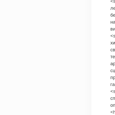
<
л
б
н
в
<
х
с
т
а
с
п
га
<
с
оп
<