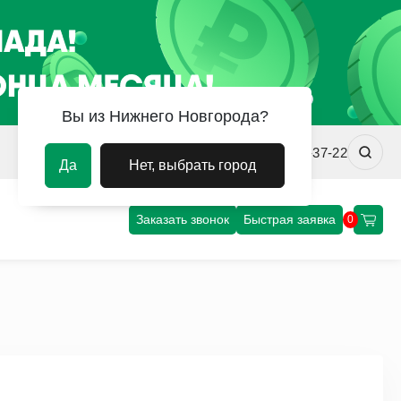
Вы из Нижнего Новгорода?
nn@uvm-steel.ru
+7 (8312) 00-37-22
Да
Нет, выбрать город
Заказать звонок
Быстрая заявка
0