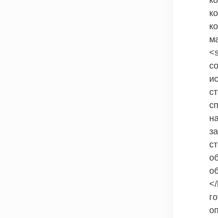
к
к
к
ма
<
с
и
ст
с
н
з
ст
о
о
<
г
о