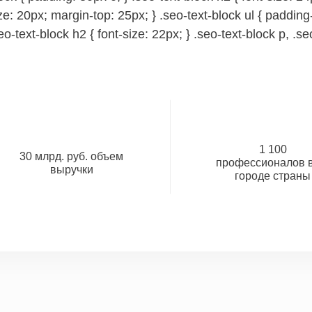
ze: 20px; margin-top: 25px; } .seo-text-block ul { paddin
eo-text-block h2 { font-size: 22px; } .seo-text-block p, .seo
1 100
30 млрд. руб. объем
профессионалов в
выручки
городе страны