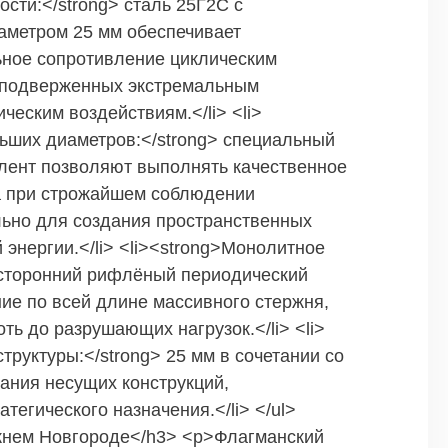
сти:</strong> сталь 25Г2С с
аметром 25 мм обеспечивает
ное сопротивление циклическим
, подверженных экстремальным
еским воздействиям.</li> <li>
ьших диаметров:</strong> специальный
лент позволяют выполнять качественное
а при строжайшем соблюдении
льно для создания пространственных
энергии.</li> <li><strong>Монолитное
ёхсторонний рифлёный периодический
ие по всей длине массивного стержня,
ть до разрушающих нагрузок.</li> <li>
руктуры:</strong> 25 мм в сочетании со
ания несущих конструкций,
тегического назначения.</li> </ul>
ижнем Новгороде</h3> <p>Флагманский