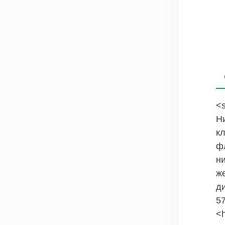
<s
Н
кл
ф
н
ж
д
5
<