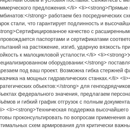
онкретный объём и условия поставки. Свяжитесь с 
оммерческого предложения.</li> <li><strong>Прямые
омбинатов:</strong> работаем без посреднических с
рок стали, что гарантирует подлинность и высочайше
strong>Сертифицированное качество с расширенными
опровождается паспортами и сертификатами соответ
спытаний на растяжение, изгиб, ударную вязкость пр
ойкость к малоцикловой усталости.</li> <li><strong>
пециализированном оборудовании:</strong> поставл
арезаем под ваш проект. Возможна гибка стержней ф
аказчика на мощных гидравлических станках.</li> <l
ратегических объектов:</strong> для генподрядчико
бъектах федерального значения, предлагаем персон
бъёмов и гибкий график отгрузок с полным докумен
/li> <li><strong>Техническая поддержка высочайшего
отовы проконсультировать по вопросам применения а
птимальных схем армирования для критически важных 