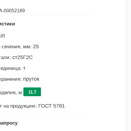
А-00052189
истики
III
25
 сечения, мм:
ст25Г2С
тали:
т
 единица:
пруток
хранения:
11.7
зделия, м:
ГОСТ 5781
т на продукцию:
запросу