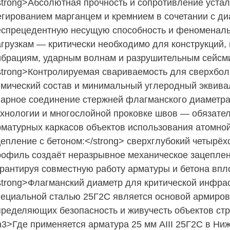
strong>Абсолютная прочность и сопротивление устало
егированием марганцем и кремнием в сочетании с ди
еспрецедентную несущую способность и феноменаль
агрузкам — критически необходимо для конструкций
ибрациям, ударным волнам и разрушительным сейсмич
strong>Контролируемая свариваемость для сверхбол
имический состав и минимальный углеродный эквива
варное соединение стержней флагманского диаметр
ехнологии и многослойной проковке швов — обязате
рматурных каркасов объектов использования атомной 
цепление с бетоном:</strong> сверхглубокий четыр
рофиль создаёт неразрывное механическое зацеплен
рантируя совместную работу арматуры и бетона впло
strong>Флагманский диаметр для критической инфраст
пециальной сталью 25Г2С является основой армиров
ределяющих безопасность и живучесть объектов стра
h3>Где применяется арматура 25 мм АIII 25Г2С в Н