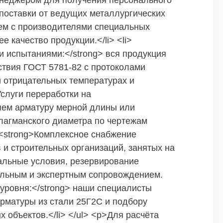
менеджером для получения персонального
 поставки от ведущих металлургических
хем с производителями специальных
е качество продукции.</li> <li>
 испытаниями:</strong> вся продукция
ствия ГОСТ 5781-82 с протоколами
и отрицательных температурах и
Услуги переработки на
яем арматуру мерной длины или
лагманского диаметра по чертежам
i><strong>Комплексное снабжение
в и строительных организаций, занятых на
альные условия, резервирование
тальным и экспертным сопровождением.
 уровня:</strong> наши специалисты
рматуры из стали 25Г2С и подбору
объектов.</li> </ul> <p>Для расчёта