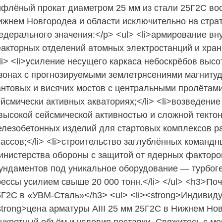
ифлёный прокат диаметром 25 мм из стали 25Г2С вос
ижнем Новгородеа и области исключительно на страт
едерального значения:</p> <ul> <li>армирование вн
еакторных отделений атомных электростанций и хран
li> <li>усиление несущего каркаса небоскрёбов выс
 зонах с прогнозируемыми землетрясениями магнитудо
антовых и висячих мостов с центральными пролётами
ейсмически активных акваториях;</li> <li>возведени
высокой сейсмической активностью и сложной тектон
елезобетонных изделий для стартовых комплексов ра
лассов;</li> <li>строительство заглублённых команд
инистерства обороны с защитой от ядерных факторов
ундаментов под уникальное оборудование — турбог
ессы усилием свыше 20 000 тонн.</li> </ul> <h3>Поч
5Г2С в «УВМ-Сталь»</h3> <ul> <li><strong>Индивиду
strong>цена арматуры АIII 25 мм 25Г2С в Нижнем Но