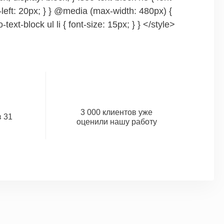
g-left: 20px; } } @media (max-width: 480px) {
-text-block ul li { font-size: 15px; } } </style>
3 000 клиентов уже
 31
оценили нашу работу