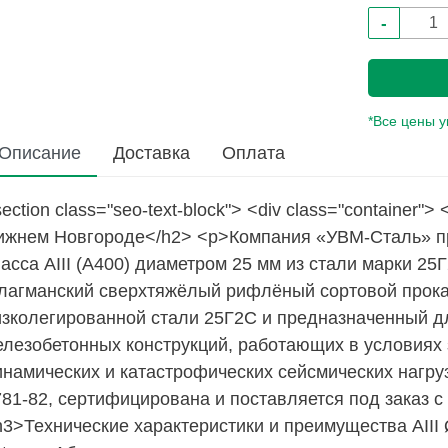
-
*Все цены 
Описание
Доставка
Оплата
ection class="seo-text-block"> <div class="container"
ижнем Новгороде</h2> <p>Компания «УВМ-Сталь» пр
асса АIII (А400) диаметром 25 мм из стали марки 2
лагманский сверхтяжёлый рифлёный сортовой прокат
изколегированной стали 25Г2С и предназначенный д
елезобетонных конструкций, работающих в условиях
инамических и катастрофических сейсмических нагру
781-82, сертифицирована и поставляется под заказ 
h3>Технические характеристики и преимущества АIII 