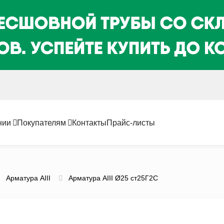
нии
Покупателям
Контакты
Прайс-листы
Арматура AIII
Арматура АIII Ø25 ст25Г2С