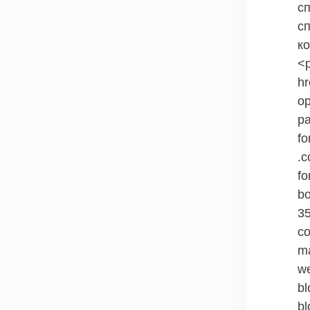
с
с
к
<
hr
ор
pa
fo
.c
fo
bo
35
co
ma
we
bl
bl