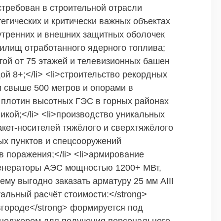
требован в строительной отрасли
егических и критически важных объектах
утренних и внешних защитных оболочек
илищ отработанного ядерного топлива;
отой от 75 этажей и телевизионных башен
й 8+;</li> <li>строительство рекордных
 свыше 500 метров и опорами в
е плотин высотных ГЭС в горных районах
икой;</li> <li>производство уникальных
кет-носителей тяжёлого и сверхтяжёлого
ных пунктов и спецсооружений
 поражения;</li> <li>армирование
енераторы АЭС мощностью 1200+ МВт,
ему выгодно заказать арматуру 25 мм АIII
альный расчёт стоимости:</strong>
вгороде</strong> формируется под