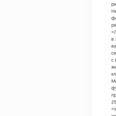
р
Н
ф
р
</
в
в
с
с 
ж
к
М
ф
пр
2
<