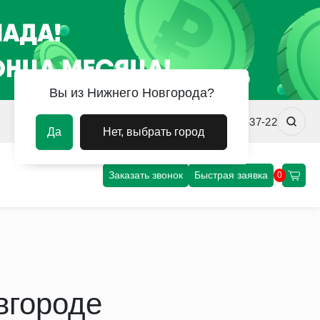
Вы из Нижнего Новгорода?
nn@uvm-steel.ru
+7 (8312) 00-37-22
Да
Нет, выбрать город
Заказать звонок
Быстрая заявка
0
вгороде