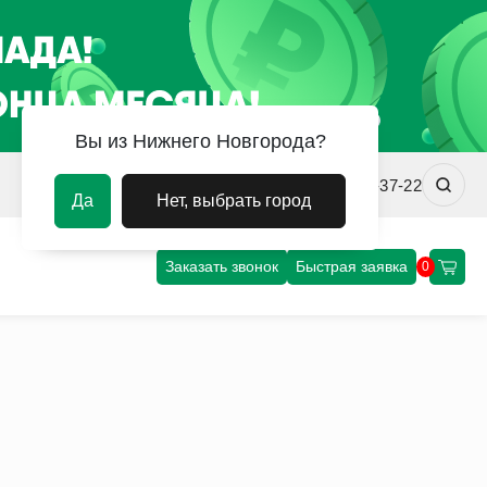
Вы из Нижнего Новгорода?
nn@uvm-steel.ru
+7 (8312) 00-37-22
Да
Нет, выбрать город
Заказать звонок
Быстрая заявка
0